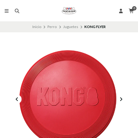
0
Inicio
Perro
Juguetes
KONG FLYER