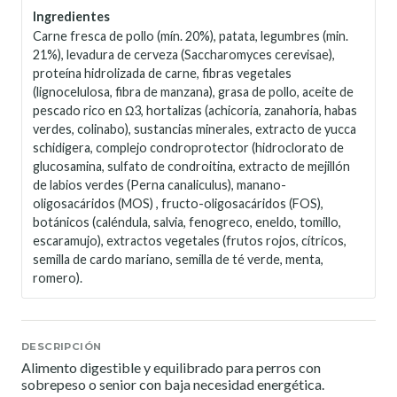
Ingredientes
Carne fresca de pollo (mín. 20%), patata, legumbres (min.
21%), levadura de cerveza (Saccharomyces cerevisae),
proteína hidrolizada de carne, fibras vegetales
(lignocelulosa, fibra de manzana), grasa de pollo, aceite de
pescado rico en Ω3, hortalizas (achicoria, zanahoria, habas
verdes, colinabo), sustancias minerales, extracto de yucca
schidigera, complejo condroprotector (hidroclorato de
glucosamina, sulfato de condroitina, extracto de mejillón
de labios verdes (Perna canaliculus), manano-
oligosacáridos (MOS) , fructo-oligosacáridos (FOS),
botánicos (caléndula, salvia, fenogreco, eneldo, tomillo,
escaramujo), extractos vegetales (frutos rojos, cítricos,
semilla de cardo mariano, semilla de té verde, menta,
romero).
DESCRIPCIÓN
Alimento digestible y equilibrado para perros con
sobrepeso o senior con baja necesidad energética.